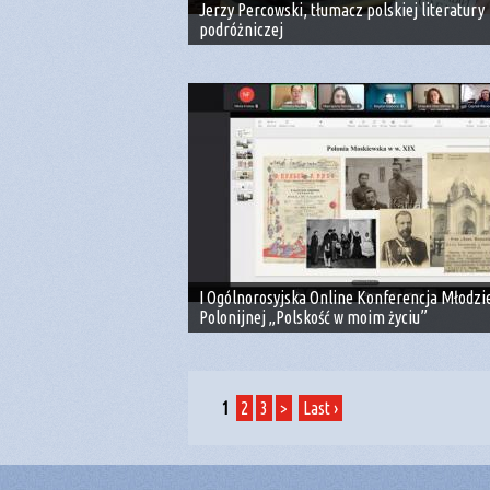
Jerzy Percowski, tłumacz polskiej literatury
podróżniczej
I Ogólnorosyjska Online Konferencja Młodzi
Polonijnej „Polskość w moim życiu”
1
2
3
>
Last ›