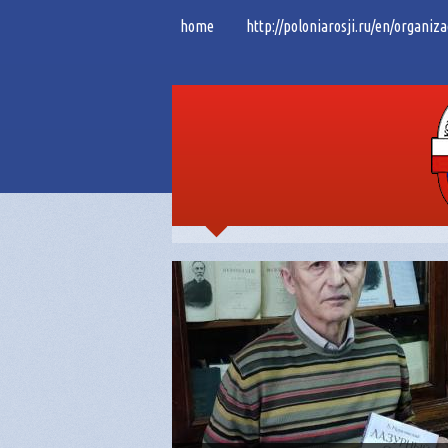
home
http://poloniarosji.ru/en/organiza