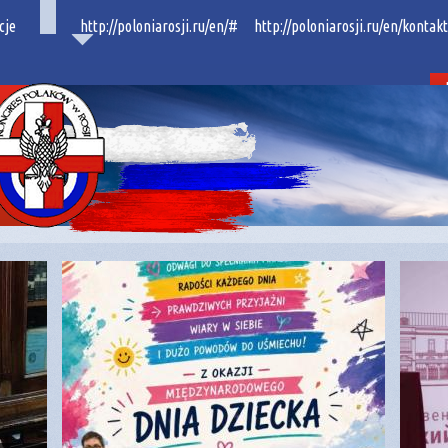
cje
http://poloniarosji.ru/en/#
http://poloniarosji.ru/en/kontakt
p