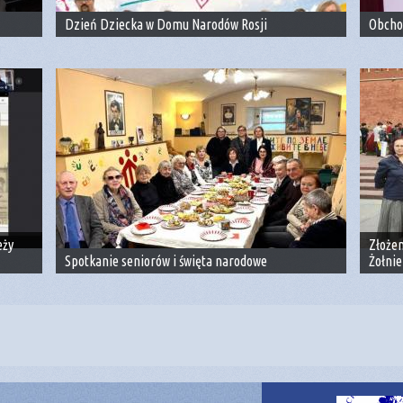
Dzień Dziecka w Domu Narodów Rosji
Obcho
eży
Złoże
Spotkanie seniorów i święta narodowe
Żołnie